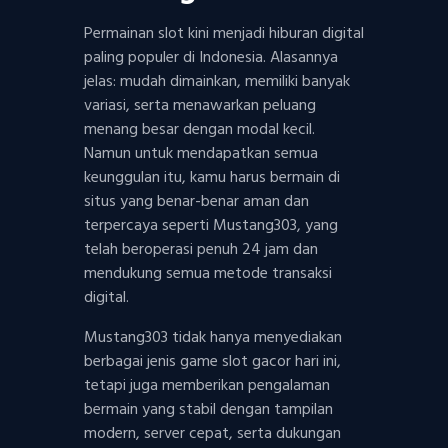
Permainan slot kini menjadi hiburan digital
paling populer di Indonesia. Alasannya
jelas: mudah dimainkan, memiliki banyak
variasi, serta menawarkan peluang
menang besar dengan modal kecil.
Namun untuk mendapatkan semua
keunggulan itu, kamu harus bermain di
situs yang benar-benar aman dan
terpercaya seperti Mustang303, yang
telah beroperasi penuh 24 jam dan
mendukung semua metode transaksi
digital.
Mustang303 tidak hanya menyediakan
berbagai jenis game slot gacor hari ini,
tetapi juga memberikan pengalaman
bermain yang stabil dengan tampilan
modern, server cepat, serta dukungan