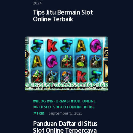
2024
Tips Jitu Bermain Slot
Online Terbaik
BLOG
INFORMASI
JUDI ONLINE
RTP SLOTS
SLOT ONLINE
TIPS
September 15, 2025
TRIK
Panduan Daftar di Situs
Slot Online Terpercaya