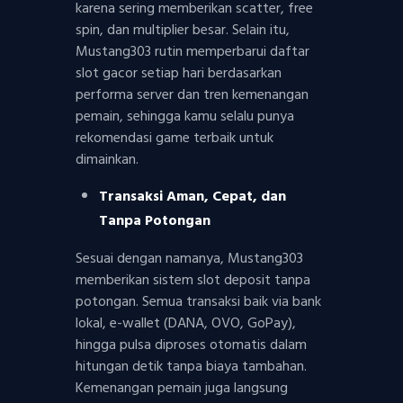
karena sering memberikan scatter, free
spin, dan multiplier besar. Selain itu,
Mustang303 rutin memperbarui daftar
slot gacor setiap hari berdasarkan
performa server dan tren kemenangan
pemain, sehingga kamu selalu punya
rekomendasi game terbaik untuk
dimainkan.
Transaksi Aman, Cepat, dan
Tanpa Potongan
Sesuai dengan namanya, Mustang303
memberikan sistem slot deposit tanpa
potongan. Semua transaksi baik via bank
lokal, e-wallet (DANA, OVO, GoPay),
hingga pulsa diproses otomatis dalam
hitungan detik tanpa biaya tambahan.
Kemenangan pemain juga langsung