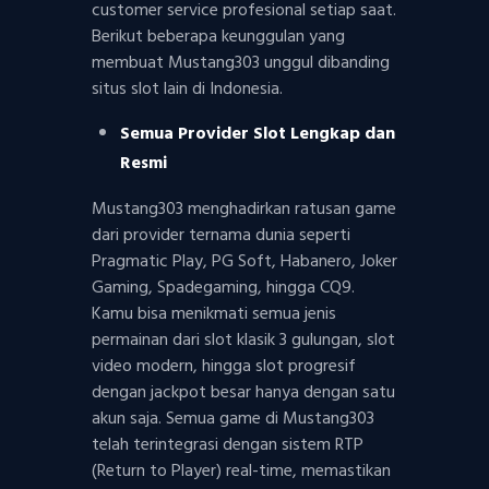
customer service profesional setiap saat.
Berikut beberapa keunggulan yang
membuat Mustang303 unggul dibanding
situs slot lain di Indonesia.
Semua Provider Slot Lengkap dan
Resmi
Mustang303 menghadirkan ratusan game
dari provider ternama dunia seperti
Pragmatic Play, PG Soft, Habanero, Joker
Gaming, Spadegaming, hingga CQ9.
Kamu bisa menikmati semua jenis
permainan dari slot klasik 3 gulungan, slot
video modern, hingga slot progresif
dengan jackpot besar hanya dengan satu
akun saja. Semua game di Mustang303
telah terintegrasi dengan sistem RTP
(Return to Player) real-time, memastikan