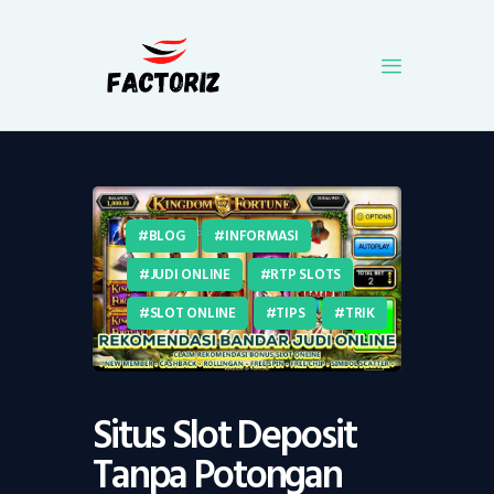
Factoriz
Seputar Berita Jelas Tentang Judi Online 2024
Home
Informasi
BLOG
INFORMASI
Tips
Trik
JUDI ONLINE
RTP SLOTS
RTP Slots
SLOT ONLINE
TIPS
TRIK
Tentang Kami
Situs Slot Deposit
Tanpa Potongan