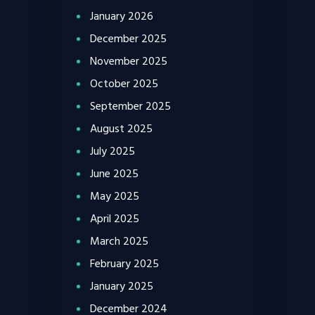
January 2026
December 2025
November 2025
October 2025
September 2025
August 2025
July 2025
June 2025
May 2025
April 2025
March 2025
February 2025
January 2025
December 2024