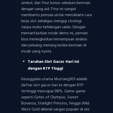
simbol, dan fitur bonus sebelum bermain
dengan uang asli. Fitur ini sangat
membantu pemula untuk memahami cara
kerja slot sekaligus menguji strategi
tanpa resiko kehilangan saldo. Dengan
memanfaatkan mode demo ini, pemain
bisa meningkatkan kemampuan analisis
dan peluang menang ketika bermain di
mode uang nyata.
Taruhan Slot Gacor Hari Ini
dengan RTP Tinggi
Keunggulan utama Mustang303 adalah
daftar slot gacor hari ini dengan RTP
tertinggi mencapai 98%. Game-game
seperti Gates of Olympus, Sweet
Bonanza, Starlight Princess, hingga Wild
West Gold dikenal sangat populer di sini