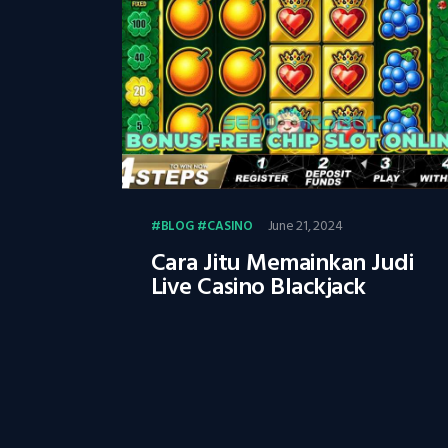
June 21, 2024
BLOG
CASINO
Cara Jitu Memainkan Judi
Live Casino Blackjack