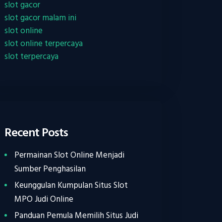
slot gacor
slot gacor malam ini
slot online
slot online terpercaya
slot terpercaya
Recent Posts
Permainan Slot Online Menjadi
Sumber Penghasilan
Keunggulan Kumpulan Situs Slot
MPO Judi Online
Panduan Pemula Memilih Situs Judi