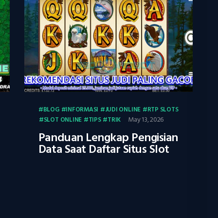
BLOG
INFORMASI
JUDI ONLINE
RTP SLOTS
May 13, 2026
SLOT ONLINE
TIPS
TRIK
Panduan Lengkap Pengisian
Data Saat Daftar Situs Slot