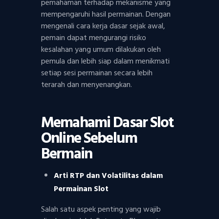
pemahaman terhadap mekanisme yang
mempengaruhi hasil permainan. Dengan
mengenali cara kerja dasar sejak awal,
pemain dapat mengurangi risiko
kesalahan yang umum dilakukan oleh
pemula dan lebih siap dalam menikmati
setiap sesi permainan secara lebih
terarah dan menyenangkan.
Memahami Dasar Slot
Online Sebelum
Bermain
Arti RTP dan Volatilitas dalam
Permainan Slot
Salah satu aspek penting yang wajib