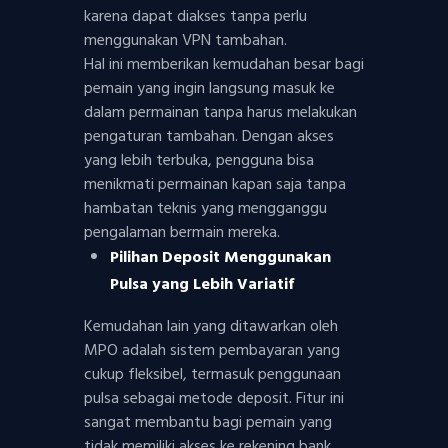
karena dapat diakses tanpa perlu
menggunakan VPN tambahan.
Hal ini memberikan kemudahan besar bagi
pemain yang ingin langsung masuk ke
dalam permainan tanpa harus melakukan
pengaturan tambahan. Dengan akses
yang lebih terbuka, pengguna bisa
menikmati permainan kapan saja tanpa
hambatan teknis yang mengganggu
pengalaman bermain mereka.
Pilihan Deposit Menggunakan
Pulsa yang Lebih Variatif
Kemudahan lain yang ditawarkan oleh
MPO adalah sistem pembayaran yang
cukup fleksibel, termasuk penggunaan
pulsa sebagai metode deposit. Fitur ini
sangat membantu bagi pemain yang
tidak memiliki akses ke rekening bank