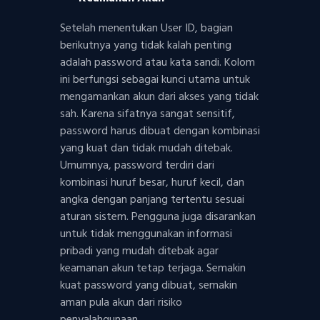
Setelah menentukan User ID, bagian
berikutnya yang tidak kalah penting
adalah password atau kata sandi. Kolom
ini berfungsi sebagai kunci utama untuk
mengamankan akun dari akses yang tidak
sah. Karena sifatnya sangat sensitif,
password harus dibuat dengan kombinasi
yang kuat dan tidak mudah ditebak.
Umumnya, password terdiri dari
kombinasi huruf besar, huruf kecil, dan
angka dengan panjang tertentu sesuai
aturan sistem. Pengguna juga disarankan
untuk tidak menggunakan informasi
pribadi yang mudah ditebak agar
keamanan akun tetap terjaga. Semakin
kuat password yang dibuat, semakin
aman pula akun dari risiko
penyalahgunaan.