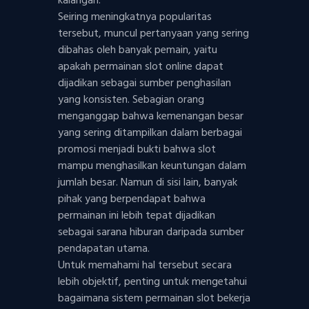
Seiring meningkatnya popularitas
tersebut, muncul pertanyaan yang sering
dibahas oleh banyak pemain, yaitu
apakah permainan slot online dapat
dijadikan sebagai sumber penghasilan
yang konsisten. Sebagian orang
menganggap bahwa kemenangan besar
yang sering ditampilkan dalam berbagai
promosi menjadi bukti bahwa slot
mampu menghasilkan keuntungan dalam
jumlah besar. Namun di sisi lain, banyak
pihak yang berpendapat bahwa
permainan ini lebih tepat dijadikan
sebagai sarana hiburan daripada sumber
pendapatan utama.
Untuk memahami hal tersebut secara
lebih objektif, penting untuk mengetahui
bagaimana sistem permainan slot bekerja