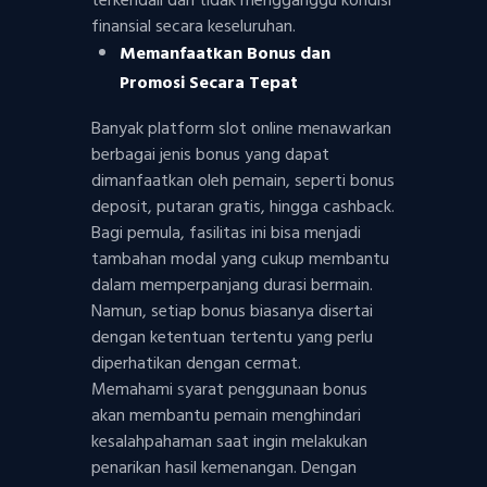
terkendali dan tidak mengganggu kondisi
finansial secara keseluruhan.
Memanfaatkan Bonus dan
Promosi Secara Tepat
Banyak platform slot online menawarkan
berbagai jenis bonus yang dapat
dimanfaatkan oleh pemain, seperti bonus
deposit, putaran gratis, hingga cashback.
Bagi pemula, fasilitas ini bisa menjadi
tambahan modal yang cukup membantu
dalam memperpanjang durasi bermain.
Namun, setiap bonus biasanya disertai
dengan ketentuan tertentu yang perlu
diperhatikan dengan cermat.
Memahami syarat penggunaan bonus
akan membantu pemain menghindari
kesalahpahaman saat ingin melakukan
penarikan hasil kemenangan. Dengan