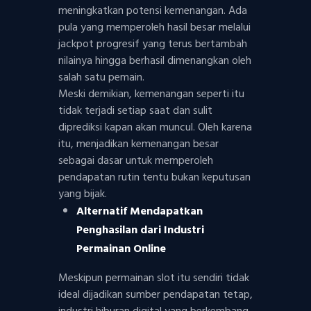
meningkatkan potensi kemenangan. Ada
pula yang memperoleh hasil besar melalui
jackpot progresif yang terus bertambah
nilainya hingga berhasil dimenangkan oleh
salah satu pemain.
Meski demikian, kemenangan seperti itu
tidak terjadi setiap saat dan sulit
diprediksi kapan akan muncul. Oleh karena
itu, menjadikan kemenangan besar
sebagai dasar untuk memperoleh
pendapatan rutin tentu bukan keputusan
yang bijak.
Alternatif Mendapatkan
Penghasilan dari Industri
Permainan Online
Meskipun permainan slot itu sendiri tidak
ideal dijadikan sumber pendapatan tetap,
industri hiburan digital yang berkembang