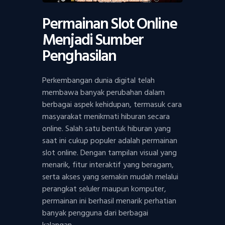
Permainan Slot Online
Menjadi Sumber
Penghasilan
Perkembangan dunia digital telah
membawa banyak perubahan dalam
berbagai aspek kehidupan, termasuk cara
masyarakat menikmati hiburan secara
online. Salah satu bentuk hiburan yang
saat ini cukup populer adalah permainan
slot online. Dengan tampilan visual yang
menarik, fitur interaktif yang beragam,
serta akses yang semakin mudah melalui
perangkat seluler maupun komputer,
permainan ini berhasil menarik perhatian
banyak pengguna dari berbagai
kalangan.