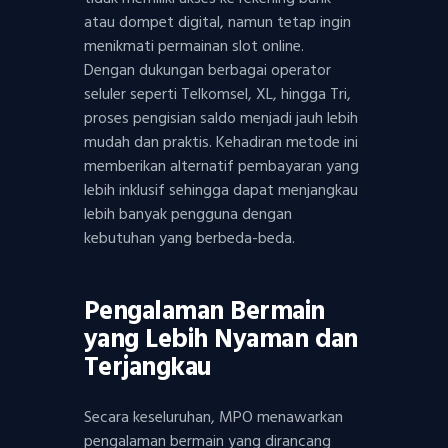
atau dompet digital, namun tetap ingin
menikmati permainan slot online.
Dengan dukungan berbagai operator
seluler seperti Telkomsel, XL, hingga Tri,
proses pengisian saldo menjadi jauh lebih
mudah dan praktis. Kehadiran metode ini
memberikan alternatif pembayaran yang
lebih inklusif sehingga dapat menjangkau
lebih banyak pengguna dengan
kebutuhan yang berbeda-beda.
Pengalaman Bermain
yang Lebih Nyaman dan
Terjangkau
Secara keseluruhan, MPO menawarkan
pengalaman bermain yang dirancang