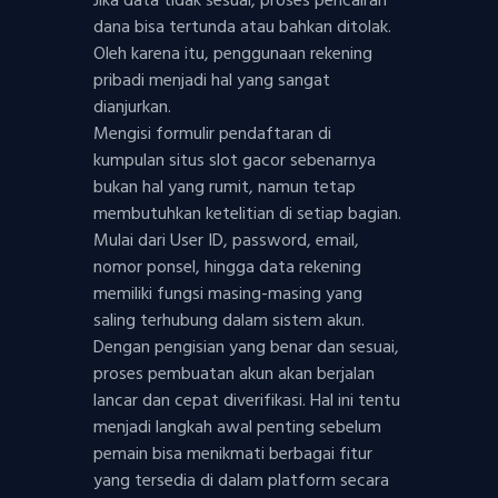
Jika data tidak sesuai, proses pencairan
dana bisa tertunda atau bahkan ditolak.
Oleh karena itu, penggunaan rekening
pribadi menjadi hal yang sangat
dianjurkan.
Mengisi formulir pendaftaran di
kumpulan situs slot gacor sebenarnya
bukan hal yang rumit, namun tetap
membutuhkan ketelitian di setiap bagian.
Mulai dari User ID, password, email,
nomor ponsel, hingga data rekening
memiliki fungsi masing-masing yang
saling terhubung dalam sistem akun.
Dengan pengisian yang benar dan sesuai,
proses pembuatan akun akan berjalan
lancar dan cepat diverifikasi. Hal ini tentu
menjadi langkah awal penting sebelum
pemain bisa menikmati berbagai fitur
yang tersedia di dalam platform secara