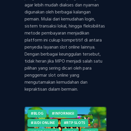
agar lebih mudah diakses dan nyaman
digunakan oleh berbagai kalangan
pemain. Mulai dari kemudahan login,
sistem transaksi lokal, hingga fleksibilitas
metode pembayaran menjadikan
platform ini cukup kompetitif di antara
penyedia layanan slot online lainnya.
Dengan berbagai keunggulan tersebut,
tidak heran jika MPO menjadi salah satu
pilihan yang sering dicari oleh para
penggemar slot online yang
mengutamakan kemudahan dan
kepraktisan dalam bermain.
BLOG
INFORMASI
JUDI ONLINE
RTP SLOTS