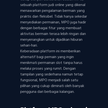
sebuah platform judi online yang dikenal
menawarkan pengalaman bermain yang
praktis dan fleksibel. Tidak hanya sekedar
menyediakan permainan, MPO juga hadir
dengan berbagai fitur yang membuat
aktivitas bermain terasa lebih ringan dan
menyenangkan untuk dijadikan hiburan
sehari-hari.
Keberadaan platform ini memberikan
alternatif bagi pemain yang ingin
menikmati permainan slot tanpa harus
melalui proses yang rumit. Dengan
tampilan yang sederhana namun tetap
fungsional, MPO menjadi salah satu
pilihan yang cukup diminati oleh banyak
pengguna dari berbagai kalangan.