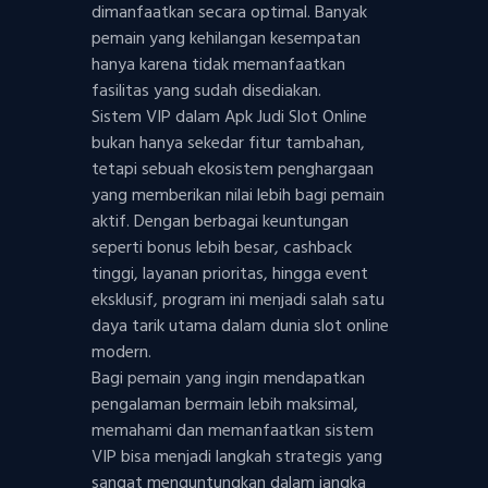
dimanfaatkan secara optimal. Banyak
pemain yang kehilangan kesempatan
hanya karena tidak memanfaatkan
fasilitas yang sudah disediakan.
Sistem VIP dalam Apk Judi Slot Online
bukan hanya sekedar fitur tambahan,
tetapi sebuah ekosistem penghargaan
yang memberikan nilai lebih bagi pemain
aktif. Dengan berbagai keuntungan
seperti bonus lebih besar, cashback
tinggi, layanan prioritas, hingga event
eksklusif, program ini menjadi salah satu
daya tarik utama dalam dunia slot online
modern.
Bagi pemain yang ingin mendapatkan
pengalaman bermain lebih maksimal,
memahami dan memanfaatkan sistem
VIP bisa menjadi langkah strategis yang
sangat menguntungkan dalam jangka