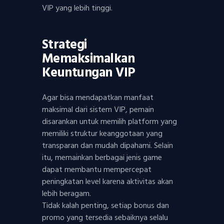
VIP yang lebih tinggi.
Strategi
Memaksimalkan
Keuntungan VIP
Agar bisa mendapatkan manfaat
maksimal dari sistem VIP, pemain
disarankan untuk memilih platform yang
memiliki struktur keanggotaan yang
transparan dan mudah dipahami. Selain
itu, memainkan berbagai jenis game
dapat membantu mempercepat
peningkatan level karena aktivitas akan
lebih beragam.
Tidak kalah penting, setiap bonus dan
promo yang tersedia sebaiknya selalu