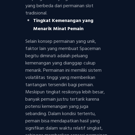
yang berbeda dari permainan slot
tradisional.
Tingkat Kemenangan yang
Menarik Minat Pemain
Selain konsep permainan yang unik,
faktor lain yang membuat Spaceman
begitu diminati adalah peluang
kemenangan yang dianggap cukup
menarik. Permainan ini memiliki sistem
volatilitas tinggi yang memberikan
tantangan tersendiri bagi pemain.
Meskipun tingkat resikonya lebih besar,
banyak pemain justru tertarik karena
potensi kemenangan yang juga
sebanding. Dalam kondisi tertentu,
pemain bisa mendapatkan hasil yang
signifikan dalam waktu relatif singkat,