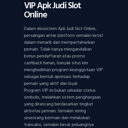
VIP Apk Judi Slot
Online
Dalam ekosistem Apk Judi Slot Online,
persaingan antar platform semakin ketat
dalam menarik dan mempertahankan
pemain. Tidak hanya mengandalkan
bonus pendaftaran atau promo
cashback harian, banyak situs kini
menghadirkan program keanggotaan VIP
sebagai bentuk apresiasi terhadap
pemain yang aktif dan loyal.
Program VIP ini bukan sekadar status
simbolis, melainkan sistem penghargaan
yang dirancang berdasarkan tingkat
aktivitas pemain. Semakin sering
seseorang bermain dan melakukan
transaksi, semakin besar peluangnya