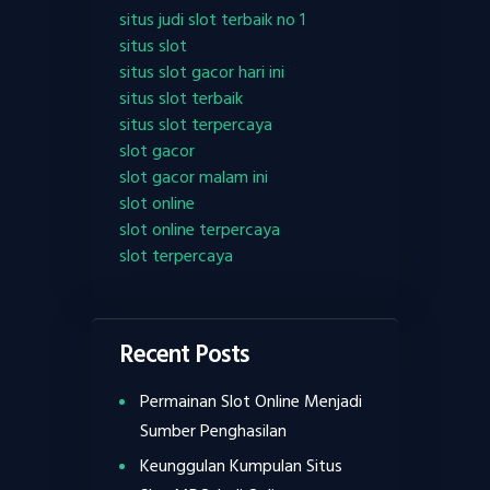
situs judi slot terbaik no 1
situs slot
situs slot gacor hari ini
situs slot terbaik
situs slot terpercaya
slot gacor
slot gacor malam ini
slot online
slot online terpercaya
slot terpercaya
Recent Posts
Permainan Slot Online Menjadi
Sumber Penghasilan
Keunggulan Kumpulan Situs