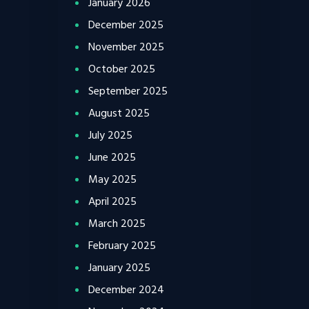
January 2026
December 2025
November 2025
October 2025
September 2025
August 2025
July 2025
June 2025
May 2025
April 2025
March 2025
February 2025
January 2025
December 2024