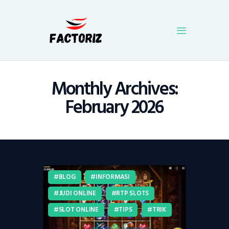
Factoriz
Seputar Berita Jelas Tentang Judi Online 2024
Home
Monthly Archives:
Informasi
February 2026
Tips
Trik
RTP Slots
Tentang Kami
BLOG
INFORMASI
JUDI ONLINE
RTP SLOTS
SLOT ONLINE
TIPS
TRIK