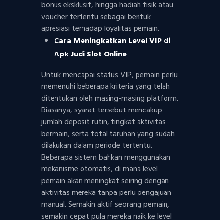
bonus eksklusif, hingga hadiah fisik atau
voucher tertentu sebagai bentuk
apresiasi terhadap loyalitas pemain.
Cara Meningkatkan Level VIP di
Apk Judi Slot Online
Untuk mencapai status VIP, pemain perlu
memenuhi beberapa kriteria yang telah
ditentukan oleh masing-masing platform.
Biasanya, syarat tersebut mencakup
jumlah deposit rutin, tingkat aktivitas
bermain, serta total taruhan yang sudah
dilakukan dalam periode tertentu.
Beberapa sistem bahkan menggunakan
mekanisme otomatis, di mana level
pemain akan meningkat seiring dengan
aktivitas mereka tanpa perlu pengajuan
manual. Semakin aktif seorang pemain,
semakin cepat pula mereka naik ke level