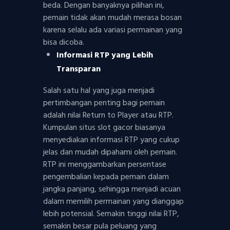
beda.
Dengan banyaknya pilihan ini,
pemain tidak akan mudah merasa bosan
karena selalu ada variasi permainan yang
bisa dicoba.
Informasi RTP yang Lebih
Transparan
Salah satu hal yang juga menjadi
pertimbangan penting bagi pemain
adalah nilai Return to Player atau RTP.
Kumpulan situs slot gacor biasanya
menyediakan informasi RTP yang cukup
jelas dan mudah dipahami oleh pemain.
RTP ini menggambarkan persentase
pengembalian kepada pemain dalam
jangka panjang, sehingga menjadi acuan
dalam memilih permainan yang dianggap
lebih potensial. Semakin tinggi nilai RTP,
semakin besar pula peluang yang