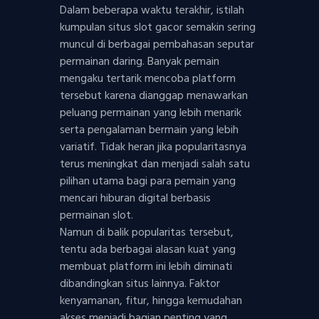
Dalam beberapa waktu terakhir, istilah
kumpulan situs slot gacor semakin sering
muncul di berbagai pembahasan seputar
permainan daring. Banyak pemain
mengaku tertarik mencoba platform
tersebut karena dianggap menawarkan
peluang permainan yang lebih menarik
serta pengalaman bermain yang lebih
variatif. Tidak heran jika popularitasnya
terus meningkat dan menjadi salah satu
pilihan utama bagi para pemain yang
mencari hiburan digital berbasis
permainan slot.
Namun di balik popularitas tersebut,
tentu ada berbagai alasan kuat yang
membuat platform ini lebih diminati
dibandingkan situs lainnya. Faktor
kenyamanan, fitur, hingga kemudahan
akses menjadi bagian penting yang