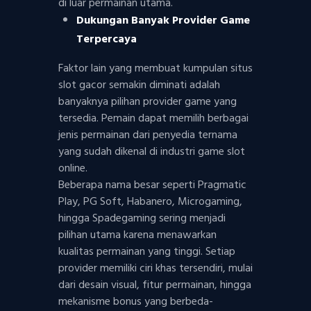
di luar permainan utama.
Dukungan Banyak Provider Game
Terpercaya
Faktor lain yang membuat kumpulan situs
slot gacor semakin diminati adalah
banyaknya pilihan provider game yang
tersedia. Pemain dapat memilih berbagai
jenis permainan dari penyedia ternama
yang sudah dikenal di industri game slot
online.
Beberapa nama besar seperti Pragmatic
Play, PG Soft, Habanero, Microgaming,
hingga Spadegaming sering menjadi
pilihan utama karena menawarkan
kualitas permainan yang tinggi. Setiap
provider memiliki ciri khas tersendiri, mulai
dari desain visual, fitur permainan, hingga
mekanisme bonus yang berbeda-