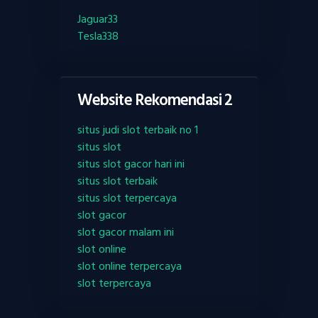
Jaguar33
Tesla338
Website Rekomendasi 2
situs judi slot terbaik no 1
situs slot
situs slot gacor hari ini
situs slot terbaik
situs slot terpercaya
slot gacor
slot gacor malam ini
slot online
slot online terpercaya
slot terpercaya