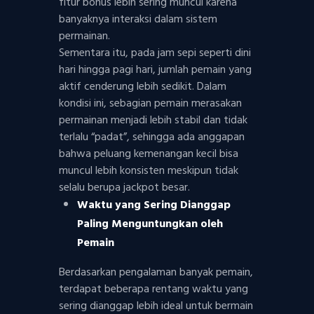
fitur bonus lebih sering muncul karena
banyaknya interaksi dalam sistem
permainan.
Sementara itu, pada jam sepi seperti dini
hari hingga pagi hari, jumlah pemain yang
aktif cenderung lebih sedikit. Dalam
kondisi ini, sebagian pemain merasakan
permainan menjadi lebih stabil dan tidak
terlalu “padat”, sehingga ada anggapan
bahwa peluang kemenangan kecil bisa
muncul lebih konsisten meskipun tidak
selalu berupa jackpot besar.
Waktu yang Sering Dianggap
Paling Menguntungkan oleh
Pemain
Berdasarkan pengalaman banyak pemain,
terdapat beberapa rentang waktu yang
sering dianggap lebih ideal untuk bermain