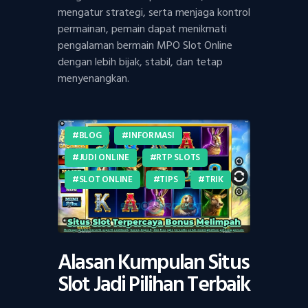
mengatur strategi, serta menjaga kontrol
permainan, pemain dapat menikmati
pengalaman bermain MPO Slot Online
dengan lebih bijak, stabil, dan tetap
menyenangkan.
BLOG
INFORMASI
JUDI ONLINE
RTP SLOTS
SLOT ONLINE
TIPS
TRIK
Alasan Kumpulan Situs
Slot Jadi Pilihan Terbaik