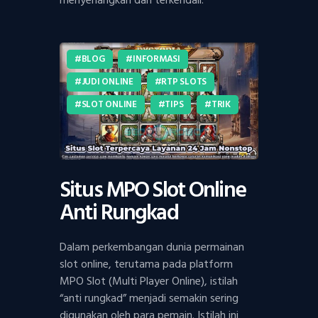
BLOG
INFORMASI
JUDI ONLINE
RTP SLOTS
SLOT ONLINE
TIPS
TRIK
Situs MPO Slot Online
Anti Rungkad
Dalam perkembangan dunia permainan
slot online, terutama pada platform
MPO Slot (Multi Player Online), istilah
“anti rungkad” menjadi semakin sering
digunakan oleh para pemain. Istilah ini