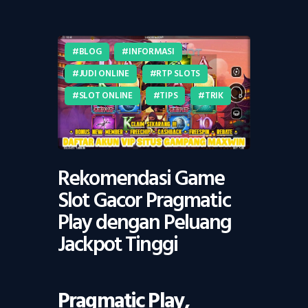
BLOG
INFORMASI
JUDI ONLINE
RTP SLOTS
SLOT ONLINE
TIPS
TRIK
Rekomendasi Game
Slot Gacor Pragmatic
Play dengan Peluang
Jackpot Tinggi
Pragmatic Play,