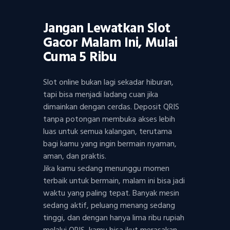
Jangan Lewatkan Slot
Gacor Malam Ini, Mulai
Cuma 5 Ribu
Slot online bukan lagi sekadar hiburan,
tapi bisa menjadi ladang cuan jika
dimainkan dengan cerdas. Deposit QRIS
tanpa potongan membuka akses lebih
luas untuk semua kalangan, terutama
bagi kamu yang ingin bermain nyaman,
aman, dan praktis.
Jika kamu sedang menunggu momen
terbaik untuk bermain, malam ini bisa jadi
waktu yang paling tepat. Banyak mesin
sedang aktif, peluang menang sedang
tinggi, dan dengan hanya lima ribu rupiah