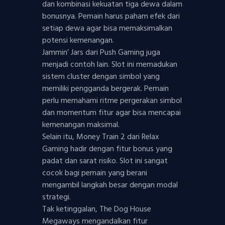
dan kombinasi kekuatan tiga dewa dalam
bonusnya. Pemain harus paham efek dari
setiap dewa agar bisa memaksimalkan
potensi kemenangan.
Jammin’ Jars dari Push Gaming juga
menjadi contoh lain. Slot ini memadukan
sistem cluster dengan simbol yang
memiliki pengganda bergerak. Pemain
perlu memahami ritme pergerakan simbol
dan momentum fitur agar bisa mencapai
kemenangan maksimal.
Selain itu, Money Train 2 dari Relax
Gaming hadir dengan fitur bonus yang
padat dan sarat risiko. Slot ini sangat
cocok bagi pemain yang berani
mengambil langkah besar dengan modal
strategi.
Tak ketinggalan, The Dog House
Megaways mengandalkan fitur