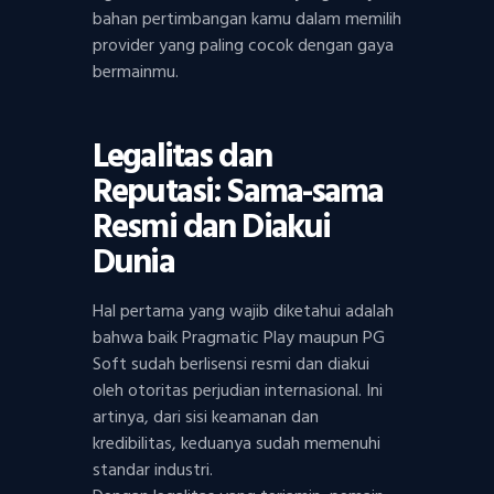
bahan pertimbangan kamu dalam memilih
provider yang paling cocok dengan gaya
bermainmu.
Legalitas dan
Reputasi: Sama-sama
Resmi dan Diakui
Dunia
Hal pertama yang wajib diketahui adalah
bahwa baik Pragmatic Play maupun PG
Soft sudah berlisensi resmi dan diakui
oleh otoritas perjudian internasional. Ini
artinya, dari sisi keamanan dan
kredibilitas, keduanya sudah memenuhi
standar industri.