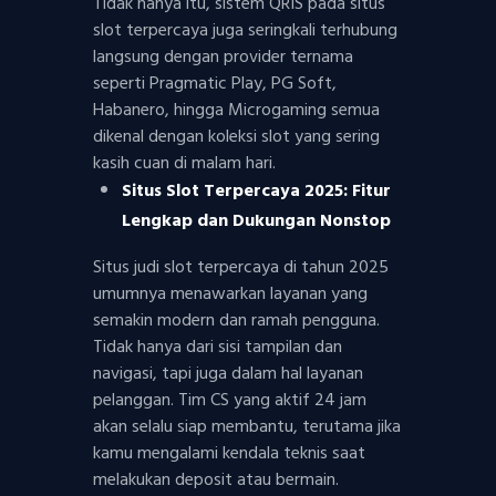
Tidak hanya itu, sistem QRIS pada situs
slot terpercaya juga seringkali terhubung
langsung dengan provider ternama
seperti Pragmatic Play, PG Soft,
Habanero, hingga Microgaming semua
dikenal dengan koleksi slot yang sering
kasih cuan di malam hari.
Situs Slot Terpercaya 2025: Fitur
Lengkap dan Dukungan Nonstop
Situs judi slot terpercaya di tahun 2025
umumnya menawarkan layanan yang
semakin modern dan ramah pengguna.
Tidak hanya dari sisi tampilan dan
navigasi, tapi juga dalam hal layanan
pelanggan. Tim CS yang aktif 24 jam
akan selalu siap membantu, terutama jika
kamu mengalami kendala teknis saat
melakukan deposit atau bermain.