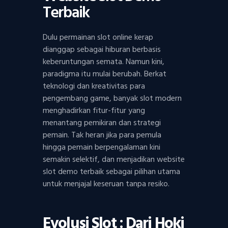
Terbaik
Dulu permainan slot online kerap
dianggap sebagai hiburan berbasis
keberuntungan semata. Namun kini,
paradigma itu mulai berubah. Berkat
teknologi dan kreativitas para
pengembang game, banyak slot modern
menghadirkan fitur-fitur yang
menantang pemikiran dan strategi
pemain. Tak heran jika para pemula
hingga pemain berpengalaman kini
semakin selektif, dan menjadikan website
slot demo terbaik sebagai pilihan utama
untuk menjajal keseruan tanpa resiko.
Evolusi Slot : Dari Hoki