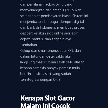
dari perjalanan jackpot-mu yang
menyenangkan dan aman. QRIS bukan
sekadar alat pembayaran biasa. Sistem ini
menjembatani berbagai dompet digital
dan bank di Indonesia, membuat proses
deposit ke akun slot online jadi lebih
cepat, praktis, dan tanpa biaya
tambahan.
Cukup dari smartphone, scan QR, dan
dalam hitungan detik saldo akan
langsung masuk. Inilah salah satu alasan
kenapa semakin banyak pemain mulai
beralih ke situs slot yang sudah
terintegrasi dengan QRIS.
Kenapa Slot Gacor
Malam Ini Cocok