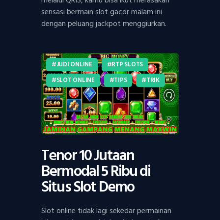
melalui QRIS, kamu bisa ikut merasakan
sensasi bermain slot gacor malam ini
dengan peluang jackpot menggiurkan.
JUDI ONLINE
RTP SLOTS
SLOT ONLINE
TIPS
TRIK
Tenor 10 Jutaan
Bermodal 5 Ribu di
Situs Slot Demo
Slot online tidak lagi sekedar permainan