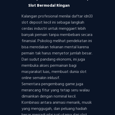
Slot Bermodal Ringan
Kalangan profesional menilai daftar idn33
slot deposit kecil ini sebagai langkah
cerdas industri untuk menggaet lebih
banyak pemain tanpa membebani secara
finansial. Psikolog melihat pendekatan ini
bisa meredakan tekanan mental karena
pemain tak harus menyetor jumlah besar.
Dari sudut pandang ekonomi, ini juga
membuka akses permainan bagi
masyarakat luas, membuat dunia slot
online semakin inklusif.
Sementara pengembang game juga
merancang fitur yang tetap seru walau
dimainkan dengan nominal kecil.
Kombinasi antara animasi menarik, musik
yang menggugah, dan peluang hadiah
besar menjadi nilai jual utama dari slot