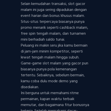
Selain kemudahan transaksi, slot gacor
malam ini juga sering dipadukan dengan
event harian dan bonus khusus malam.
Situs-situs terpercaya biasanya punya
promo menarik seperti cashback malam,
free spin tengah malam, dan turnamen
mini berhadiah saldo tunai.
Peluang ini makin seru jika kamu bermain
di jam-jam minim kompetitor, seperti
lewat tengah malam hingga subuh.
Game-game slot malam yang gacor pun
biasanya punya pola kemenangan
tertentu. Sebaiknya, sebelum bermain,
kamu coba dulu mode demo yang
disediakan.
Ini berguna untuk memahami ritme
permainan, kapan waktu terbaik
memutar, dan bagaimana fitur bonusnya
bekerja. Setelah memahami dasar-