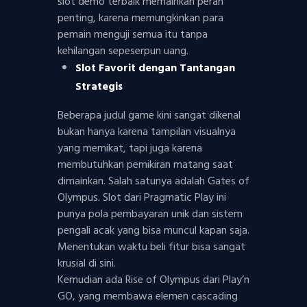
slot demo terbaik memainkan peran
penting, karena memungkinkan para
pemain menguji semua itu tanpa
kehilangan sepeserpun uang.
Slot Favorit dengan Tantangan
Strategis
Beberapa judul game kini sangat dikenal
bukan hanya karena tampilan visualnya
yang memikat, tapi juga karena
membutuhkan pemikiran matang saat
dimainkan. Salah satunya adalah Gates of
Olympus. Slot dari Pragmatic Play ini
punya pola pembayaran unik dan sistem
pengali acak yang bisa muncul kapan saja.
Menentukan waktu beli fitur bisa sangat
krusial di sini.
Kemudian ada Rise of Olympus dari Play’n
GO, yang membawa elemen cascading