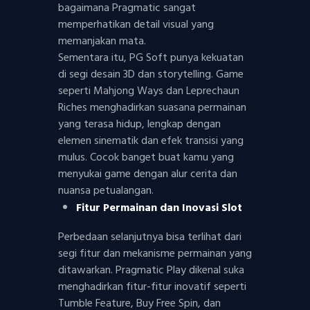
bagaimana Pragmatic sangat
memperhatikan detail visual yang
memanjakan mata.
Sementara itu, PG Soft punya kekuatan
di segi desain 3D dan storytelling. Game
seperti Mahjong Ways dan Leprechaun
Riches menghadirkan suasana permainan
yang terasa hidup, lengkap dengan
elemen sinematik dan efek transisi yang
mulus. Cocok banget buat kamu yang
menyukai game dengan alur cerita dan
nuansa petualangan.
Fitur Permainan dan Inovasi Slot
Perbedaan selanjutnya bisa terlihat dari
segi fitur dan mekanisme permainan yang
ditawarkan. Pragmatic Play dikenal suka
menghadirkan fitur-fitur inovatif seperti
Tumble Feature, Buy Free Spin, dan