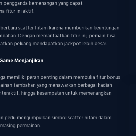
engan pengganda kemenangan yang dapat
fitur ini aktif.
a berburu scatter hitam karena memberikan keuntungan
mbahan. Dengan memanfaatkan fitur ini, pemain bisa
tkan peluang mendapatkan jackpot lebih besar.
 Game Menjanjikan
 juga memiliki peran penting dalam membuka fitur bonus
ainan tambahan yang menawarkan berbagai hadiah
e interaktif, hingga kesempatan untuk memenangkan
in perlu mengumpulkan simbol scatter hitam dalam
-masing permainan.