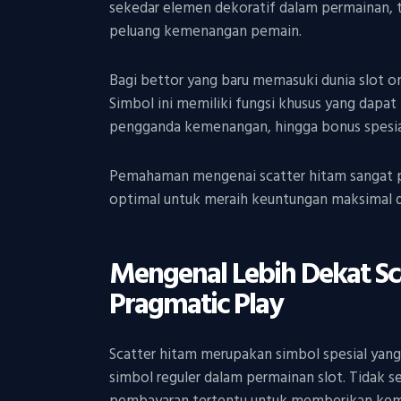
sekedar elemen dekoratif dalam permainan, 
peluang kemenangan pemain.
Bagi bettor yang baru memasuki dunia slot on
Simbol ini memiliki fungsi khusus yang dapat 
pengganda kemenangan, hingga bonus spesial
Pemahaman mengenai scatter hitam sangat 
optimal untuk meraih keuntungan maksimal 
Mengenal Lebih Dekat Sca
Pragmatic Play
Scatter hitam merupakan simbol spesial yang
simbol reguler dalam permainan slot. Tidak s