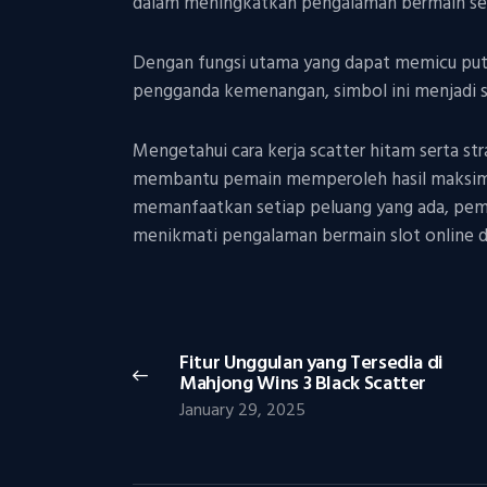
dalam meningkatkan pengalaman bermain se
Dengan fungsi utama yang dapat memicu put
pengganda kemenangan, simbol ini menjadi sal
Mengetahui cara kerja scatter hitam serta 
membantu pemain memperoleh hasil maksima
memanfaatkan setiap peluang yang ada, pe
menikmati pengalaman bermain slot online 
Post
navigation
Fitur Unggulan yang Tersedia di
Previous
Mahjong Wins 3 Black Scatter
post:
January 29, 2025