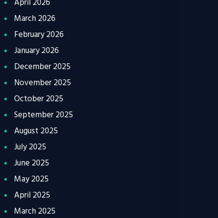
April 2026
March 2026
February 2026
January 2026
December 2025
November 2025
October 2025
September 2025
August 2025
July 2025
June 2025
May 2025
April 2025
March 2025