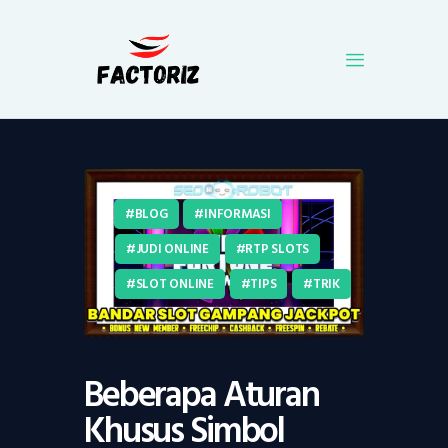
Factoriz
Seputar Berita Jelas Tentang Judi Online 2024
Home
Informasi
BLOG
INFORMASI
Tips
Trik
JUDI ONLINE
RTP SLOTS
RTP Slots
SLOT ONLINE
TIPS
TRIK
Tentang Kami
Beberapa Aturan
Khusus Simbol