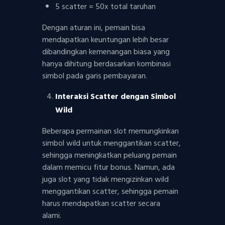
5 scatter = 50x total taruhan
Dengan aturan ini, pemain bisa
mendapatkan keuntungan lebih besar
dibandingkan kemenangan biasa yang
hanya dihitung berdasarkan kombinasi
simbol pada garis pembayaran.
Interaksi Scatter dengan Simbol
Wild
Beberapa permainan slot memungkinkan
simbol wild untuk menggantikan scatter,
sehingga meningkatkan peluang pemain
dalam memicu fitur bonus. Namun, ada
juga slot yang tidak mengizinkan wild
menggantikan scatter, sehingga pemain
harus mendapatkan scatter secara
alami.