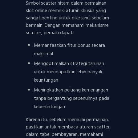
Simbol scatter hitam dalam permainan
slot online memiliki aturan khusus yang
sangat penting untuk diketahui sebelum
bermain. Dengan memahami mekanisme
scatter, pemain dapat:
Memanfaatkan fitur bonus secara
maksimal
Mengoptimalkan strategi taruhan
untuk mendapatkan lebih banyak
keuntungan
Meningkatkan peluang kemenangan
tanpa bergantung sepenuhnya pada
keberuntungan
Karena itu, sebelum memulai permainan,
pastikan untuk membaca aturan scatter
dalam tabel pembayaran, memahami