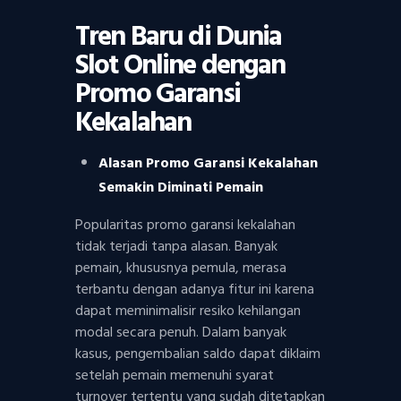
Tren Baru di Dunia
Slot Online dengan
Promo Garansi
Kekalahan
Alasan Promo Garansi Kekalahan
Semakin Diminati Pemain
Popularitas promo garansi kekalahan
tidak terjadi tanpa alasan. Banyak
pemain, khususnya pemula, merasa
terbantu dengan adanya fitur ini karena
dapat meminimalisir resiko kehilangan
modal secara penuh. Dalam banyak
kasus, pengembalian saldo dapat diklaim
setelah pemain memenuhi syarat
turnover tertentu yang sudah ditetapkan