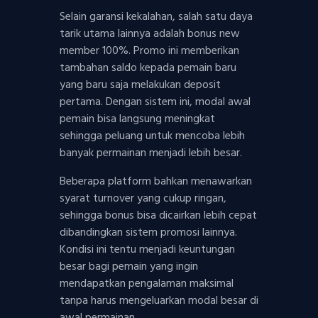
Selain garansi kekalahan, salah satu daya
tarik utama lainnya adalah bonus new
member 100%. Promo ini memberikan
tambahan saldo kepada pemain baru
yang baru saja melakukan deposit
pertama. Dengan sistem ini, modal awal
pemain bisa langsung meningkat
sehingga peluang untuk mencoba lebih
banyak permainan menjadi lebih besar.
Beberapa platform bahkan menawarkan
syarat turnover yang cukup ringan,
sehingga bonus bisa dicairkan lebih cepat
dibandingkan sistem promosi lainnya.
Kondisi ini tentu menjadi keuntungan
besar bagi pemain yang ingin
mendapatkan pengalaman maksimal
tanpa harus mengeluarkan modal besar di
awal permainan.