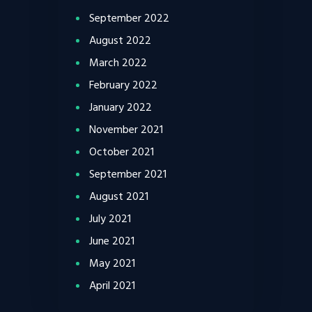
September 2022
August 2022
March 2022
February 2022
January 2022
November 2021
October 2021
September 2021
August 2021
July 2021
June 2021
May 2021
April 2021