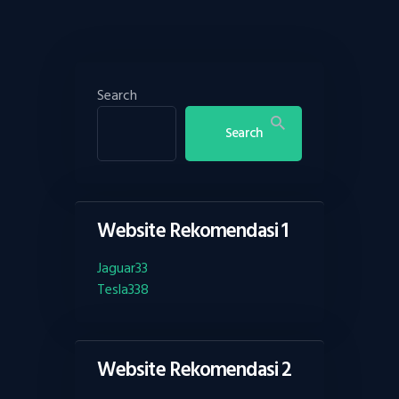
Search
Search
Website Rekomendasi 1
Jaguar33
Tesla338
Website Rekomendasi 2