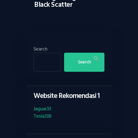
Black Scatter
Search
Search
Website Rekomendasi 1
Jaguar33
Tesla338