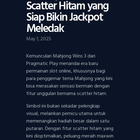
Scatter Hitam yang
Siap Bikin Jackpot
Meledak
May 1, 2025
Kemunculan Mahjong Wins 3 dari
Pragmatic Play menandai era baru
permainan slot online, khususnya bagi
para penggemar tema Mahjong yang kini
bisa merasakan sensasi bermain dengan
fitur unggulan bernama scatter hitam.
Simbol ini bukan sekadar pelengkap
visual, melainkan pemicu utama untuk
memenangkan hadiah besar dalam satu
putaran. Dengan fitur scatter hitam yang
kini dioptimalkan, peluang meraih maxwin