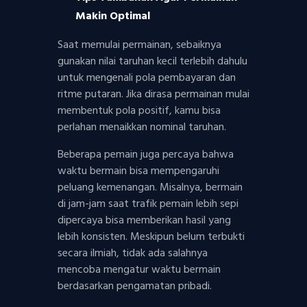
Makin Optimal
Saat memulai permainan, sebaiknya
gunakan nilai taruhan kecil terlebih dahulu
untuk mengenali pola pembayaran dan
ritme putaran. Jika dirasa permainan mulai
membentuk pola positif, kamu bisa
perlahan menaikkan nominal taruhan.
Beberapa pemain juga percaya bahwa
waktu bermain bisa mempengaruhi
peluang kemenangan. Misalnya, bermain
di jam-jam saat trafik pemain lebih sepi
dipercaya bisa memberikan hasil yang
lebih konsisten. Meskipun belum terbukti
secara ilmiah, tidak ada salahnya
mencoba mengatur waktu bermain
berdasarkan pengamatan pribadi.