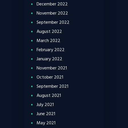
December 2022
November 2022
September 2022
August 2022
March 2022
February 2022
January 2022
November 2021
October 2021
September 2021
August 2021
July 2021
June 2021
May 2021