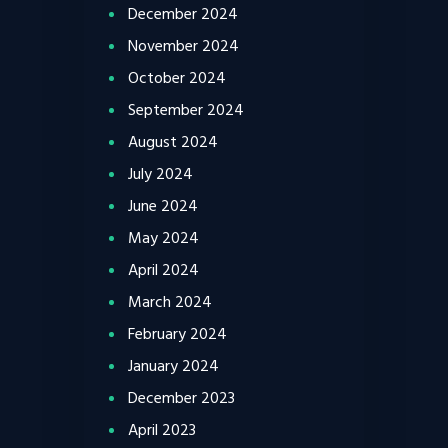
December 2024
November 2024
October 2024
September 2024
August 2024
July 2024
June 2024
May 2024
April 2024
March 2024
February 2024
January 2024
December 2023
April 2023