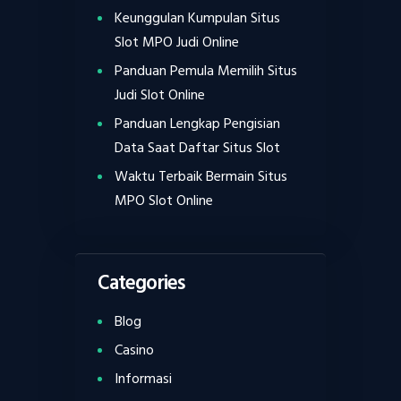
Keunggulan Kumpulan Situs
Slot MPO Judi Online
Panduan Pemula Memilih Situs
Judi Slot Online
Panduan Lengkap Pengisian
Data Saat Daftar Situs Slot
Waktu Terbaik Bermain Situs
MPO Slot Online
Categories
Blog
Casino
Informasi