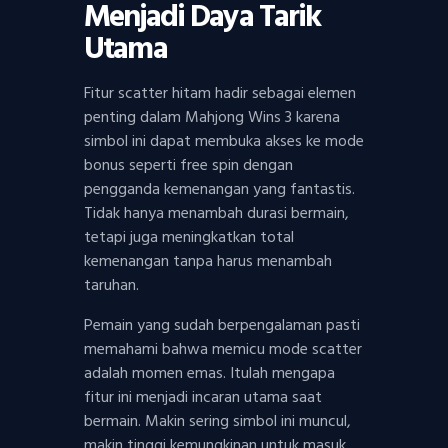
Menjadi Daya Tarik
Utama
Fitur scatter hitam hadir sebagai elemen
penting dalam Mahjong Wins 3 karena
simbol ini dapat membuka akses ke mode
bonus seperti free spin dengan
pengganda kemenangan yang fantastis.
Tidak hanya menambah durasi bermain,
tetapi juga meningkatkan total
kemenangan tanpa harus menambah
taruhan.
Pemain yang sudah berpengalaman pasti
memahami bahwa memicu mode scatter
adalah momen emas. Itulah mengapa
fitur ini menjadi incaran utama saat
bermain. Makin sering simbol ini muncul,
makin tinggi kemungkinan untuk masuk