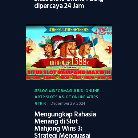
dipercaya 24 Jam
BLOG
INFORMASI
JUDI ONLINE
RTP SLOTS
SLOT ONLINE
TIPS
December 29, 2024
TRIK
Mengungkap Rahasia
Menang di Slot
Mahjong Wins 3:
Strategi Menguasai