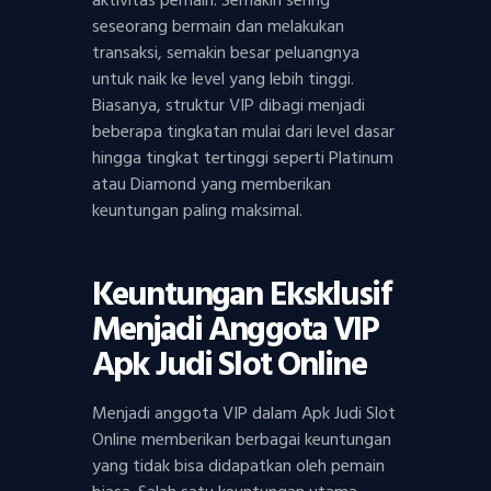
seseorang bermain dan melakukan
transaksi, semakin besar peluangnya
untuk naik ke level yang lebih tinggi.
Biasanya, struktur VIP dibagi menjadi
beberapa tingkatan mulai dari level dasar
hingga tingkat tertinggi seperti Platinum
atau Diamond yang memberikan
keuntungan paling maksimal.
Keuntungan Eksklusif
Menjadi Anggota VIP
Apk Judi Slot Online
Menjadi anggota VIP dalam Apk Judi Slot
Online memberikan berbagai keuntungan
yang tidak bisa didapatkan oleh pemain