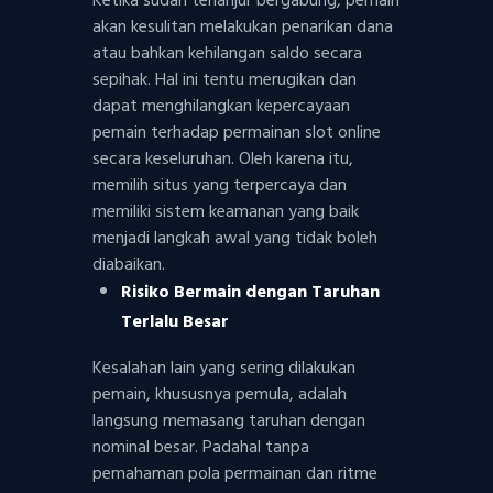
Ketika sudah terlanjur bergabung, pemain
akan kesulitan melakukan penarikan dana
atau bahkan kehilangan saldo secara
sepihak. Hal ini tentu merugikan dan
dapat menghilangkan kepercayaan
pemain terhadap permainan slot online
secara keseluruhan. Oleh karena itu,
memilih situs yang terpercaya dan
memiliki sistem keamanan yang baik
menjadi langkah awal yang tidak boleh
diabaikan.
Risiko Bermain dengan Taruhan
Terlalu Besar
Kesalahan lain yang sering dilakukan
pemain, khususnya pemula, adalah
langsung memasang taruhan dengan
nominal besar. Padahal tanpa
pemahaman pola permainan dan ritme