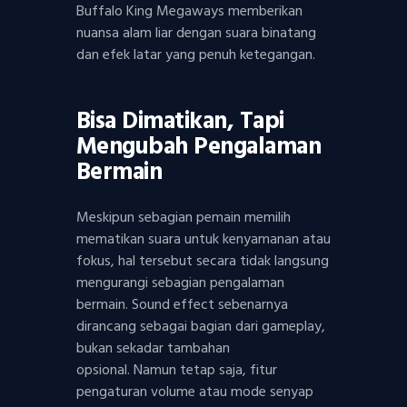
Buffalo King Megaways memberikan
nuansa alam liar dengan suara binatang
dan efek latar yang penuh ketegangan.
Bisa Dimatikan, Tapi
Mengubah Pengalaman
Bermain
Meskipun sebagian pemain memilih
mematikan suara untuk kenyamanan atau
fokus, hal tersebut secara tidak langsung
mengurangi sebagian pengalaman
bermain. Sound effect sebenarnya
dirancang sebagai bagian dari gameplay,
bukan sekadar tambahan
opsional.
Namun tetap saja, fitur
pengaturan volume atau mode senyap