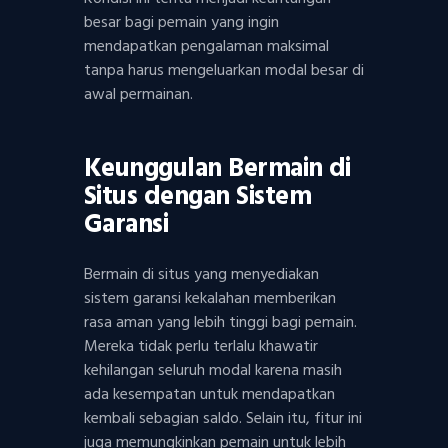
besar bagi pemain yang ingin
mendapatkan pengalaman maksimal
tanpa harus mengeluarkan modal besar di
awal permainan.
Keunggulan Bermain di
Situs dengan Sistem
Garansi
Bermain di situs yang menyediakan
sistem garansi kekalahan memberikan
rasa aman yang lebih tinggi bagi pemain.
Mereka tidak perlu terlalu khawatir
kehilangan seluruh modal karena masih
ada kesempatan untuk mendapatkan
kembali sebagian saldo. Selain itu, fitur ini
juga memungkinkan pemain untuk lebih