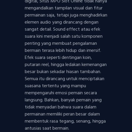
digital, Situs MPO Slot Online tidak hanya
mengandalkan tampilan visual dan fitur
permainan saja, tetapi juga menghadirkan
elemen audio yang dirancang dengan
sangat detail. Sound effect atau efek
suara kini menjadi salah satu komponen
penting yang membuat pengalaman
bermain terasa lebih hidup dan imersif.
Efek suara seperti dentingan koin,
putaran reel, hingga ledakan kemenangan
besar bukan sekadar hiasan tambahan.
Semua itu dirancang untuk menciptakan
suasana tertentu yang mampu
mempengaruhi emosi pemain secara
langsung. Bahkan, banyak pemain yang
tidak menyadari bahwa suara dalam
permainan memiliki peran besar dalam
membentuk rasa tegang, senang, hingga
antusias saat bermain.