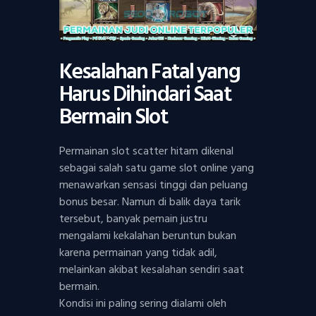
Kesalahan Fatal yang
Harus Dihindari Saat
Bermain Slot
Permainan slot scatter hitam dikenal
sebagai salah satu game slot online yang
menawarkan sensasi tinggi dan peluang
bonus besar. Namun di balik daya tarik
tersebut, banyak pemain justru
mengalami kekalahan beruntun bukan
karena permainan yang tidak adil,
melainkan akibat kesalahan sendiri saat
bermain.
Kondisi ini paling sering dialami oleh