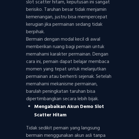
slot scatter hitam, keputusan ini sangat
berisiko. Taruhan besar tidak menjamin
kemenangan, justru bisa mempercepat
kerugian jika permainan sedang tidak
berpihak.
Bermain dengan modal kecil di awal
memberikan ruang bagi pemain untuk
memahami karakter permainan. Dengan
cara ini, pemain dapat belajar membaca
momen yang tepat untuk melanjutkan
permainan atau berhenti sejenak. Setelah
memahami mekanisme permainan,
barulah peningkatan taruhan bisa
dipertimbangkan secara lebih bijak.
Mengabaikan Akun Demo Slot
Scatter Hitam
Tidak sedikit pemain yang langsung
bermain menggunakan akun asli tanpa