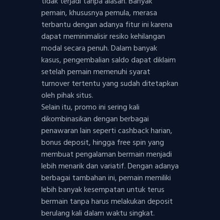
tidak terjadi tanpa alasan. Banyak
pemain, khususnya pemula, merasa
terbantu dengan adanya fitur ini karena
dapat meminimalisir resiko kehilangan
modal secara penuh. Dalam banyak
kasus, pengembalian saldo dapat diklaim
setelah pemain memenuhi syarat
turnover tertentu yang sudah ditetapkan
oleh pihak situs.
Selain itu, promo ini sering kali
dikombinasikan dengan berbagai
penawaran lain seperti cashback harian,
bonus deposit, hingga free spin yang
membuat pengalaman bermain menjadi
lebih menarik dan variatif. Dengan adanya
berbagai tambahan ini, pemain memiliki
lebih banyak kesempatan untuk terus
bermain tanpa harus melakukan deposit
berulang kali dalam waktu singkat.