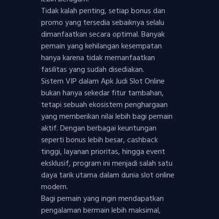
Tidak kalah penting, setiap bonus dan
promo yang tersedia sebaiknya selalu
dimanfaatkan secara optimal. Banyak
pemain yang kehilangan kesempatan
hanya karena tidak memanfaatkan
fasilitas yang sudah disediakan.
Sistem VIP dalam Apk Judi Slot Online
bukan hanya sekedar fitur tambahan,
tetapi sebuah ekosistem penghargaan
yang memberikan nilai lebih bagi pemain
aktif. Dengan berbagai keuntungan
seperti bonus lebih besar, cashback
tinggi, layanan prioritas, hingga event
eksklusif, program ini menjadi salah satu
daya tarik utama dalam dunia slot online
modern.
Bagi pemain yang ingin mendapatkan
pengalaman bermain lebih maksimal,