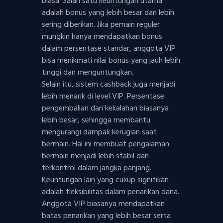
biasa. Salah satu keuntungan utama
adalah bonus yang lebih besar dan lebih
sering diberikan. Jika pemain reguler
mungkin hanya mendapatkan bonus
dalam persentase standar, anggota VIP
bisa menikmati nilai bonus yang jauh lebih
tinggi dan menguntungkan.
Selain itu, sistem cashback juga menjadi
lebih menarik di level VIP. Persentase
pengembalian dari kekalahan biasanya
lebih besar, sehingga membantu
mengurangi dampak kerugian saat
bermain. Hal ini membuat pengalaman
bermain menjadi lebih stabil dan
terkontrol dalam jangka panjang.
Keuntungan lain yang cukup signifikan
adalah fleksibilitas dalam penarikan dana.
Anggota VIP biasanya mendapatkan
batas penarikan yang lebih besar serta