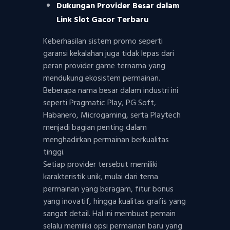
Dukungan Provider Besar dalam
Link Slot Gacor Terbaru
Keberhasilan sistem promo seperti
garansi kekalahan juga tidak lepas dari
peran provider game ternama yang
mendukung ekosistem permainan.
Beberapa nama besar dalam industri ini
seperti Pragmatic Play, PG Soft,
Habanero, Microgaming, serta Playtech
menjadi bagian penting dalam
menghadirkan permainan berkualitas
tinggi.
Setiap provider tersebut memiliki
karakteristik unik, mulai dari tema
permainan yang beragam, fitur bonus
yang inovatif, hingga kualitas grafis yang
sangat detail. Hal ini membuat pemain
selalu memiliki opsi permainan baru yang