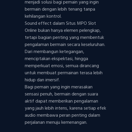
menjadi solusi bagi pemain yang ingin
bermain dengan lebih tenang tanpa
kehilangan kontrol.
Sound effect dalam Situs MPO Slot
Online bukan hanya elemen pelengkap,
tetapi bagian penting yang membentuk
pengalaman bermain secara keseluruhan.
Dari membangun ketegangan,
menciptakan ekspektasi, hingga
memperkuat emosi, semua dirancang
untuk membuat permainan terasa lebih
hidup dan imersif.
Bagi pemain yang ingin merasakan
sensasi penuh, bermain dengan suara
aktif dapat memberikan pengalaman
yang jauh lebih intens, karena setiap efek
audio membawa peran penting dalam
perjalanan menuju kemenangan.