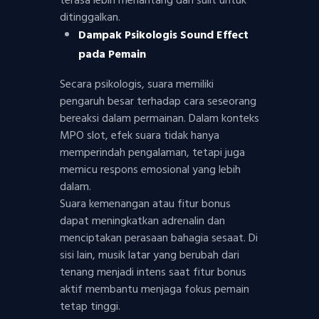
ditinggalkan.
Dampak Psikologis Sound Effect
pada Pemain
Secara psikologis, suara memiliki
pengaruh besar terhadap cara seseorang
bereaksi dalam permainan. Dalam konteks
MPO slot, efek suara tidak hanya
memperindah pengalaman, tetapi juga
memicu respons emosional yang lebih
dalam.
Suara kemenangan atau fitur bonus
dapat meningkatkan adrenalin dan
menciptakan perasaan bahagia sesaat. Di
sisi lain, musik latar yang berubah dari
tenang menjadi intens saat fitur bonus
aktif membantu menjaga fokus pemain
tetap tinggi.