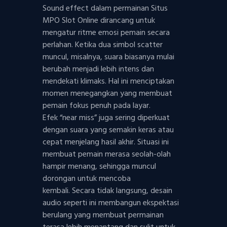
Sound effect dalam permainan Situs
MPO Slot Online dirancang untuk
mengatur ritme emosi pemain secara
perlahan. Ketika dua simbol scatter
muncul, misalnya, suara biasanya mulai
berubah menjadi lebih intens dan
mendekati klimaks. Hal ini menciptakan
momen menegangkan yang membuat
pemain fokus penuh pada layar.
Efek “near miss” juga sering diperkuat
dengan suara yang semakin keras atau
cepat menjelang hasil akhir. Situasi ini
membuat pemain merasa seolah-olah
hampir menang, sehingga muncul
dorongan untuk mencoba
kembali.
Secara tidak langsung, desain
audio seperti ini membangun ekspektasi
berulang yang membuat permainan
terasa lebih menantang dan sulit untuk