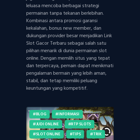
leluasa mencoba berbagai strategi
permainan tanpa tekanan berlebihan.
Kombinasi antara promosi garansi
kekalahan, bonus new member, dan
dukungan provider besar menjadikan Link
Slot Gacor Terbaru sebagai salah satu
pilihan menarik di dunia permainan slot
online. Dengan memilih situs yang tepat
dan terpercaya, pemain dapat menikmati
pengalaman bermain yang lebih aman,
stabil, dan tetap memiliki peluang
keuntungan yang kompetitif.
BLOG
INFORMASI
JUDI ONLINE
RTP SLOTS
SLOT ONLINE
TIPS
TRIK